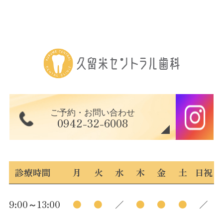
2025年07月
2025年05月
2025年04月
2025年03月
ご予約・お問い合わせ
2025年02月
0942-32-6008
2025年01月
診療時間
月
火
水
木
金
土
日祝
2024年12月
2024年11月
9:00～13:00
●
●
／
●
●
●
／