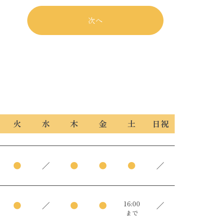
次へ
火
水
木
金
土
日祝
●
／
●
●
●
／
16:00
●
／
●
●
／
まで